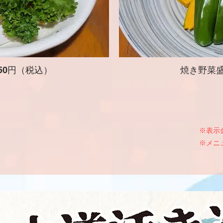
50円（税込）
焼き野菜盛
​※表
​※メ