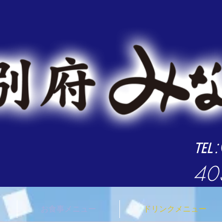
臼杵みなと市場 大分県 臼杵市 観光 海鮮料理 牡蠣小屋
​℡
40
お食事メニュー
ドリンクメニュー