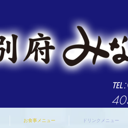
臼杵みなと市場 大分県 臼杵市 観光 海鮮料理 牡蠣小屋
​℡
40
お食事メニュー
ドリンクメニュー